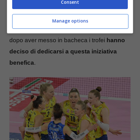
Consent
appena due partite perse in tutta la stagione.
Trionfo a dir poco eccezionale, dunque, per
Manage options
le ragazze soprannominate
Le Pantere
che
dopo aver messo in bacheca i trofei
hanno
deciso di dedicarsi a questa iniziativa
benefica
.