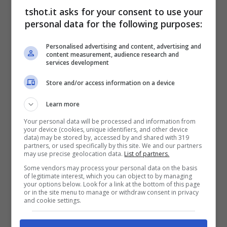
cosa è stato deciso di fare.
tshot.it asks for your consent to use your
personal data for the following purposes:
Dalla Champions League al
Personalised advertising and content, advertising and
content measurement, audience research and
services development
sexy calendario: tutto
Store and/or access information on a device
quello che c’è da sapere
Learn more
sull’iniziativa
Your personal data will be processed and information from
your device (cookies, unique identifiers, and other device
data) may be stored by, accessed by and shared with 319
Il 2024 è stato un anno di grandi
partners, or used specifically by this site. We and our partners
may use precise geolocation data.
List of partners.
soddisfazioni per il Conegliano che ha vinto
Some vendors may process your personal data on the basis
of legitimate interest, which you can object to by managing
praticamente tutto quello che c’era da
your options below. Look for a link at the bottom of this page
or in the site menu to manage or withdraw consent in privacy
vincere, non solo la Champions League,
and cookie settings.
facendo registrare l’incredibile record di