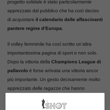
progetto solidale è stato particolarmente
apprezzato dal pubblico che ha così deciso
di acquistare
il calendario delle affascinanti
pantere regine d’Europa
.
Il volley femminile ha così scritto un’altra
importantissima pagina di sport e non solo.
Dopo la vittoria della
Champions League di
pallavolo
è forse arrivata una vittoria ancor
più importante. Un gesto decisamente molto
apprezzato delle ragazze che hanno
dimostrato di essere campionesse a 360
gradi. Andiamo a vedere nel dettaglio che