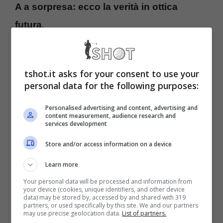
A a sorpresa: ecco la verità in ottica
futura
.
Xavi, futuro in Italia: la
tshot.it asks for your consent to use your
chiusura definitiva al
personal data for the following purposes:
Barcellona
Personalised advertising and content, advertising and
content measurement, audience research and
services development
Store and/or access information on a device
Learn more
Your personal data will be processed and information from
your device (cookies, unique identifiers, and other device
data) may be stored by, accessed by and shared with 319
Come svelato dal giornalista Gianluigi
partners, or used specifically by this site. We and our partners
may use precise geolocation data.
List of partners.
Longari,
Xavi potrebbe lasciare