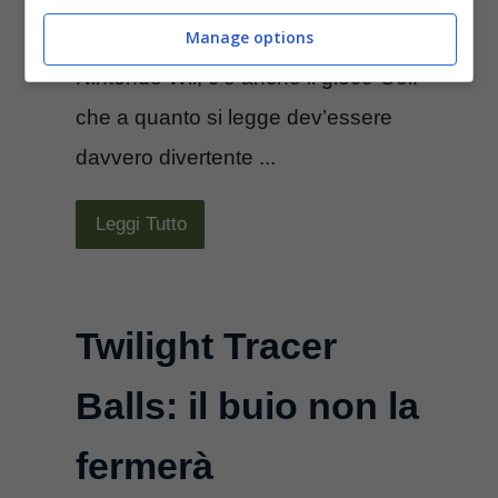
Nel pacchetto Sport venduto con la
Manage options
Nintendo Wii, c’è anche il gioco Golf
che a quanto si legge dev’essere
davvero divertente ...
Leggi Tutto
Twilight Tracer
Balls: il buio non la
fermerà