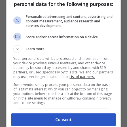
personal data for the following purposes:
sfruttando come base proprio il
Personalised advertising and content, advertising and
software di Albatross18 è stato
content measurement, audience research and
services development
creato ...
Store and/or access information on a device
Leggi Tutto
Learn more
Your personal data will be processed and information from
your device (cookies, unique identifiers, and other device
data) may be stored by, accessed by and shared with 319
partners, or used specifically by this site. We and our partners
Nintendo Wii ecco
may use precise geolocation data.
List of partners.
Some vendors may process your personal data on the basis
of legitimate interest, which you can object to by managing
il simulatore di
your options below. Look for a link at the bottom of this page
or in the site menu to manage or withdraw consent in privacy
and cookie settings.
Golf
Consent
Dicembre 13, 2006