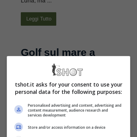
Luna, ma ...
Leggi Tutto
Golf sul mare a
Bogliasco!
Ottobre 19, 2006
tshot.it asks for your consent to use your
personal data for the following purposes:
[galleria id=”29″]Così come dal 2000
Personalised advertising and content, advertising and
si può giocare a Golf dal ponte
content measurement, audience research and
services development
vecchio direttamente tirando su
Store and/or access information on a device
isolette piazzate nell’Arno (merito di