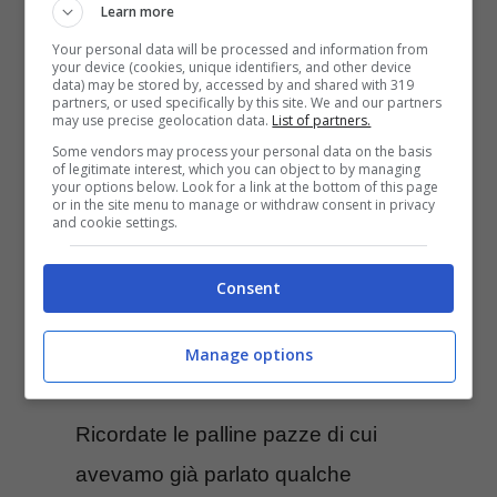
Learn more
...
Your personal data will be processed and information from
your device (cookies, unique identifiers, and other device
data) may be stored by, accessed by and shared with 319
Leggi Tutto
partners, or used specifically by this site. We and our partners
may use precise geolocation data.
List of partners.
Some vendors may process your personal data on the basis
of legitimate interest, which you can object to by managing
your options below. Look for a link at the bottom of this page
RC Golf Incred-a-
or in the site menu to manage or withdraw consent in privacy
and cookie settings.
Ball: putt
Consent
impossibili
Manage options
Ottobre 17, 2006
Ricordate le palline pazze di cui
avevamo già parlato qualche