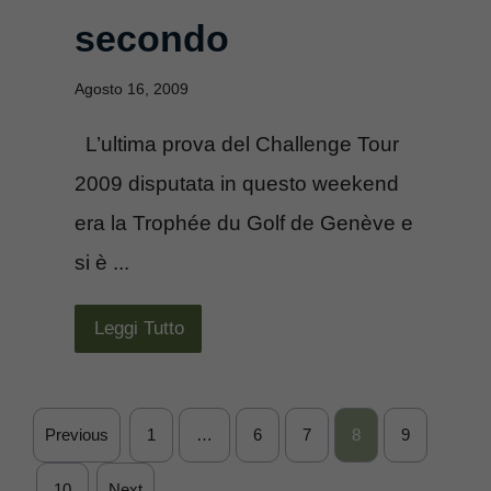
secondo
Agosto 16, 2009
L’ultima prova del Challenge Tour
2009 disputata in questo weekend
era la Trophée du Golf de Genève e
si è ...
Leggi Tutto
Previous
1
…
6
7
8
9
10
Next