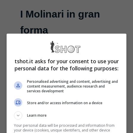
I Molinari in gran
forma
Novembre 21, 2009
[galleria id=”445″]Edoardo e
tshot.it asks for your consent to use your
personal data for the following purposes:
Francesco Molinari stanno
giocando benissimo sui rispettivi
Personalised advertising and content, advertising and
content measurement, audience research and
circuiti: il primo in Giappone al
services development
Dunlop Phoenix cercando di far ...
Store and/or access information on a device
Learn more
Leggi Tutto
Your personal data will be processed and information from
your device (cookies, unique identifiers, and other device