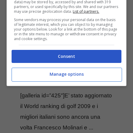
data) may be stored by, accessed by and shared with 319
partners, or used specifically by this site. We and our partners
may use precise geolocation data.
List of partners.
World Ranking
Some vendors may process your personal data on the basis
of legitimate interest, which you can object to by managing
your options below. Look for a link at the bottom of this page
Golf 2009: i
or in the site menu to manage or withdraw consent in privacy
and cookie settings.
Molinari ben
Consent
piazzati
Manage options
Ottobre 27, 2009
[galleria id=”425″]E’ stato aggiornato
il World ranking di golf 2009 e i
migliori italiani sono ancora una
volta Francesco Molinari e ...