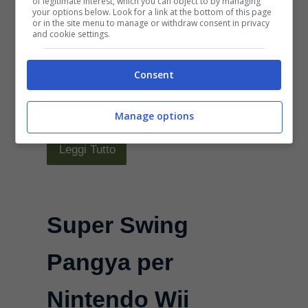
of legitimate interest, which you can object to by managing
[galleria id=”62″]Non lasciatevi
your options below. Look for a link at the bottom of this page
or in the site menu to manage or withdraw consent in privacy
ingannare dalla grafica un po’
and cookie settings.
cartoon che potrebbe profumare
Consent
questo gioco di infanzia:
Everybody’s Golf 5 è un ...
Manage options
Leggi Tutto
Super Swing
Pangya per
Nintendo Wii