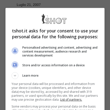
Luglio 21, 2007
Il Minigolf è sempre divertente, sia
dal vero sia sul computer. Tiki Magic
tshot.it asks for your consent to use your
Mini Golf è un titolo che è pensato ...
personal data for the following purposes:
Personalised advertising and content, advertising and
Leggi Tutto
content measurement, audience research and
services development
Store and/or access information on a device
Everybody’s Golf 5
Learn more
Your personal data will be processed and information from
per PS3
your device (cookies, unique identifiers, and other device
data) may be stored by, accessed by and shared with 319
partners, or used specifically by this site. We and our partners
may use precise geolocation data.
List of partners.
Luglio 3, 2007
Some vendors may process your personal data on the basis