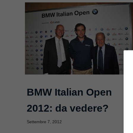
BMW Italian Open
2012: da vedere?
Settembre 7, 2012