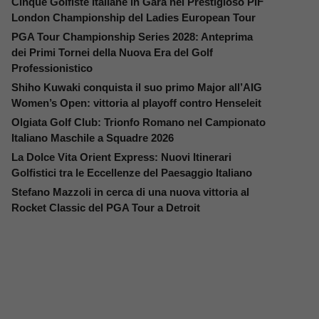
Cinque Golfiste Italiane in Gara nel Prestigioso PIF
London Championship del Ladies European Tour
PGA Tour Championship Series 2028: Anteprima
dei Primi Tornei della Nuova Era del Golf
Professionistico
Shiho Kuwaki conquista il suo primo Major all’AIG
Women’s Open: vittoria al playoff contro Henseleit
Olgiata Golf Club: Trionfo Romano nel Campionato
Italiano Maschile a Squadre 2026
La Dolce Vita Orient Express: Nuovi Itinerari
Golfistici tra le Eccellenze del Paesaggio Italiano
Stefano Mazzoli in cerca di una nuova vittoria al
Rocket Classic del PGA Tour a Detroit