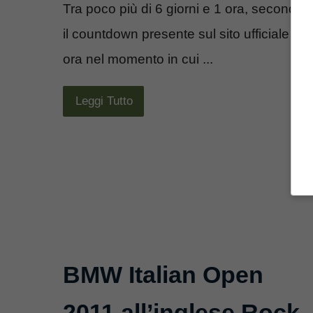
Tra poco più di 6 giorni e 1 ora, secondo
il countdown presente sul sito ufficiale
ora nel momento in cui ...
Leggi Tutto
BMW Italian Open
2011 all’inglese Rock,