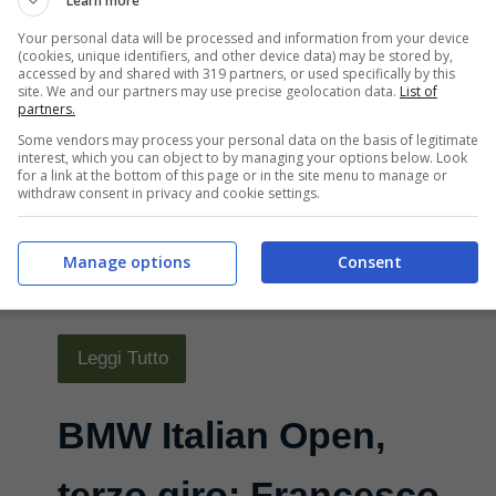
Torino con Edoardo
Learn more
Your personal data will be processed and information from your device
Molinari
(cookies, unique identifiers, and other device data) may be stored by,
accessed by and shared with 319 partners, or used specifically by this
site. We and our partners may use precise geolocation data.
List of
partners.
Settembre 2, 2012
Some vendors may process your personal data on the basis of legitimate
interest, which you can object to by managing your options below. Look
Quest’anno l’Open d’Italia alias BMW
for a link at the bottom of this page or in the site menu to manage or
withdraw consent in privacy and cookie settings.
Italian Open 2012 si giocherà dal 13 al
16 settembre 2012 sul campo del Royal
Manage options
Consent
Park ...
Leggi Tutto
BMW Italian Open,
terzo giro: Francesco