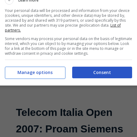
Learn more
Maggio 3, 2007
Your personal data will be processed and information from your device
(cookies, unique identifiers, and other device data) may be stored by,
accessed by and shared with 319 partners, or used specifically by this
Tra i tanti campioni presenti al Telecom
site. We and our partners may use precise geolocation data.
List of
partners.
Italia Open c’è anche Tom Lehman,
Some vendors may process your personal data on the basis of legitimate
interest, which you can object to by managing your options below. Look
giocatore statunitense, vincitore di major
for a link at the bottom of this page or in the site menu to manage or
withdraw consent in privacy and cookie settings.
e capitano USA ...
Manage options
Consent
Leggi Tutto
Telecom Italia Open
2007: Proam Siemens