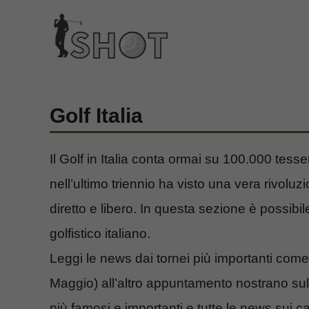
Vai
al
contenuto
Golf Italia
Il Golf in Italia conta ormai su 100.000 tesse
nell’ultimo triennio ha visto una vera rivol
diretto e libero. In questa sezione è possibil
golfistico italiano.
Leggi le news dai tornei più importanti com
Maggio) all’altro appuntamento nostrano sull
più famosi e importanti e tutte le news sui ca