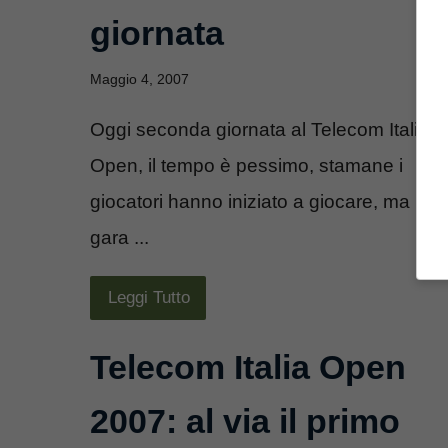
giornata
Maggio 4, 2007
Oggi seconda giornata al Telecom Italia
Open, il tempo è pessimo, stamane i
giocatori hanno iniziato a giocare, ma la
gara ...
Leggi Tutto
Telecom Italia Open
2007: al via il primo