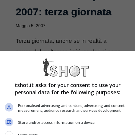
2007: terza giornata
Maggio 5, 2007
Terza giornata, anche se in realtà a
causa del maltempo i giri regolari si sono
sovrapposti.. riprendiamo da dove
abbiamo lasciato ...
tshot.it asks for your consent to use your
personal data for the following purposes:
Leggi Tutto
Personalised advertising and content, advertising and content
Telecom Italia Open
measurement, audience research and services development
Store and/or access information on a device
2007: Tom Lehman