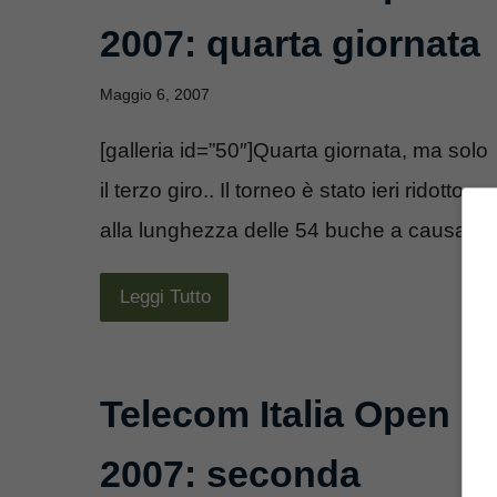
2007: quarta giornata
Maggio 6, 2007
[galleria id=”50″]Quarta giornata, ma solo
il terzo giro.. Il torneo è stato ieri ridotto
alla lunghezza delle 54 buche a causa ...
Leggi Tutto
Telecom Italia Open
2007: seconda