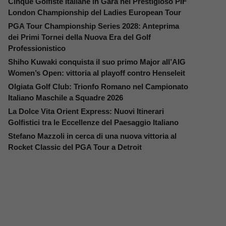
Cinque Golfiste Italiane in Gara nel Prestigioso PIF
London Championship del Ladies European Tour
PGA Tour Championship Series 2028: Anteprima
dei Primi Tornei della Nuova Era del Golf
Professionistico
Shiho Kuwaki conquista il suo primo Major all’AIG
Women’s Open: vittoria al playoff contro Henseleit
Olgiata Golf Club: Trionfo Romano nel Campionato
Italiano Maschile a Squadre 2026
La Dolce Vita Orient Express: Nuovi Itinerari
Golfistici tra le Eccellenze del Paesaggio Italiano
Stefano Mazzoli in cerca di una nuova vittoria al
Rocket Classic del PGA Tour a Detroit