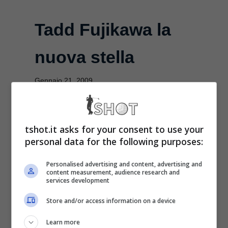
Tadd Fujikawa la
nuova stella
Gennaio 21, 2009
[galleria id=”210″]Al Sony Open
2009 è nata una stella: ad appena
tshot.it asks for your consent to use your
personal data for the following purposes:
18 anni Tadd Fujikawa ha stupito
tutti con una tornata ...
Personalised advertising and content, advertising and
content measurement, audience research and
services development
Leggi Tutto
Store and/or access information on a device
Learn more