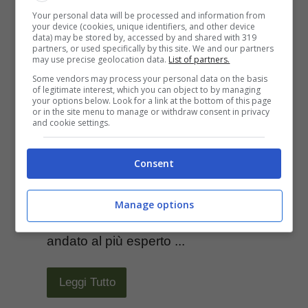
Your personal data will be processed and information from
Zach Johnson fa
your device (cookies, unique identifiers, and other device
data) may be stored by, accessed by and shared with 319
partners, or used specifically by this site. We and our partners
suo il Sony Open
may use precise geolocation data.
List of partners.
Some vendors may process your personal data on the basis
of legitimate interest, which you can object to by managing
2009
your options below. Look for a link at the bottom of this page
or in the site menu to manage or withdraw consent in privacy
and cookie settings.
Gennaio 19, 2009
Consent
[galleria id=”209″]Non ce l’ha fatta il
giovanissimo Fujikawa a compiere il
Manage options
miracolo: il Sony Open 2009 è
andato al più esperto ...
Leggi Tutto