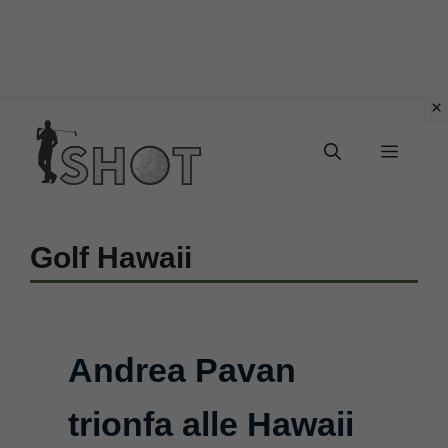
Vai
Menu
al
contenuto
Golf Hawaii
Andrea Pavan
trionfa alle Hawaii