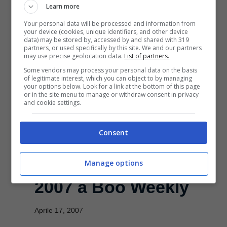
Learn more
Da oggi a Domenica la quattro
Your personal data will be processed and information from
your device (cookies, unique identifiers, and other device
giorni di gara del BMW Asian Open
data) may be stored by, accessed by and shared with 319
partners, or used specifically by this site. We and our partners
2007 che si giocherà sul percorso
may use precise geolocation data.
List of partners.
Some vendors may process your personal data on the basis
del Tomson ...
of legitimate interest, which you can object to by managing
your options below. Look for a link at the bottom of this page
or in the site menu to manage or withdraw consent in privacy
and cookie settings.
Leggi Tutto
Consent
Verizon Heritage
Manage options
2007 a Boo Weekly
Aprile 17, 2007