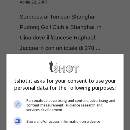
Aprile 22, 2007
Sorpresa al Tomson Shanghai
Pudong Golf Club a Shanghai, in
Cina dove il francese Raphael
Jacquelin con un totale di 278 ...
Leggi Tutto
tshot.it asks for your consent to use your
personal data for the following purposes:
BMW Asian Open
Personalised advertising and content, advertising and
content measurement, audience research and
services development
2007
Store and/or access information on a device
Aprile 19, 2007