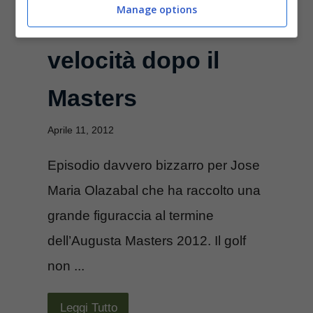
Manage options
per eccesso di
velocità dopo il
Masters
Aprile 11, 2012
Episodio davvero bizzarro per Jose
Maria Olazabal che ha raccolto una
grande figuraccia al termine
dell’Augusta Masters 2012. Il golf
non ...
Leggi Tutto