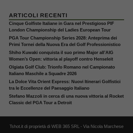
ARTICOLI RECENTI
Cinque Golfiste Italiane in Gara nel Prestigioso PIF
London Championship del Ladies European Tour
PGA Tour Championship Series 2028: Anteprima dei
Primi Tornei della Nuova Era del Golf Professionistico
Shiho Kuwaki conquista il suo primo Major all’AIG
Women’s Open: vittoria al playoff contro Henseleit
Olgiata Golf Club: Trionfo Romano nel Campionato
Italiano Maschile a Squadre 2026
La Dolce Vita Orient Express: Nuovi Itinerari Golfistici
tra le Eccellenze del Paesaggio Italiano
Stefano Mazzoli in cerca di una nuova vittoria al Rocket
Classic del PGA Tour a Detroit
Tshot.it di proprietà di WEB 365 SRL - Via Nicola Marchese