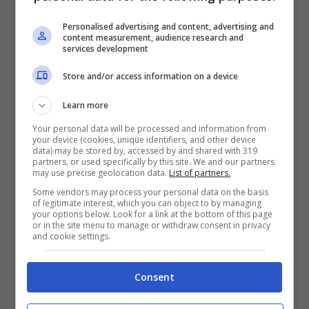
Personalised advertising and content, advertising and
Maggio 30, 2012
content measurement, audience research and
services development
Matteo Manassero sarà presente
Store and/or access information on a device
allo US Open 2012 di golf che
Learn more
scatterà dal prossimo 14 al 17
Your personal data will be processed and information from
giugno come secondo major ...
your device (cookies, unique identifiers, and other device
data) may be stored by, accessed by and shared with 319
partners, or used specifically by this site. We and our partners
may use precise geolocation data.
List of partners.
Leggi Tutto
Some vendors may process your personal data on the basis
of legitimate interest, which you can object to by managing
your options below. Look for a link at the bottom of this page
or in the site menu to manage or withdraw consent in privacy
and cookie settings.
Josè Maria
Consent
Olazabal arrestato