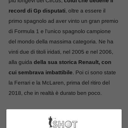
più longevi del Circus,
colui che detiene il
record di Gp disputati
, oltre a essere il
primo spagnolo ad aver vinto un gran premio
di Formula 1 e l’unico spagnolo campione
del mondo della massima categoria. Ne ha
vinti due di titoli iridati, nel 2005 e nel 2006,
alla guida
della sua storica Renault, con
cui sembrava imbattibile
. Poi ci sono state
la Ferrari e la McLaren, prima del ritiro del
2018, che in realtà è durato ben poco.
Nonostante la carta d’identità non fosse più
così verde, nel 2021, a 40 anni suonati, è