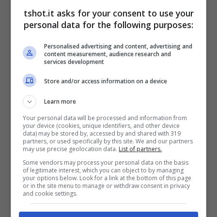
tornato con l’Alpine con un contratto annuale,
tshot.it asks for your consent to use your
personal data for the following purposes:
e poi è stata la volta dell’Aston Martin. Non
sta lottando per il titolo e non può essere più
Personalised advertising and content, advertising and
content measurement, audience research and
quello di un tempo, e in molti si chiedono
services development
quale possa essere davvero il suo futuro, a
Store and/or access information on a device
questo punto.
La risposta è arrivata proprio
Learn more
da Alonso
nelle ultime ore.
Your personal data will be processed and information from
your device (cookies, unique identifiers, and other device
data) may be stored by, accessed by and shared with 319
partners, or used specifically by this site. We and our partners
Fernando Alonso si
may use precise geolocation data.
List of partners.
Some vendors may process your personal data on the basis
avvicina al ritiro: “Arriverà
of legitimate interest, which you can object to by managing
your options below. Look for a link at the bottom of this page
or in the site menu to manage or withdraw consent in privacy
presto”
and cookie settings.