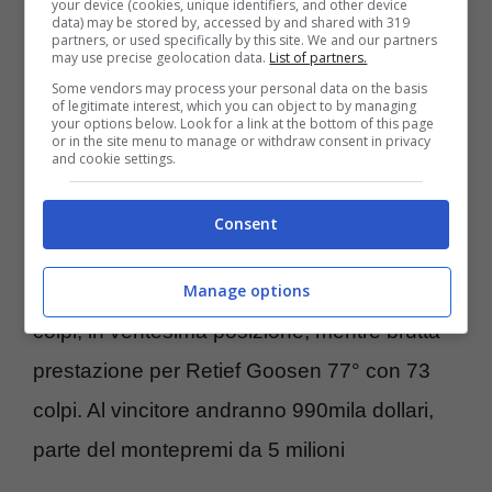
your device (cookies, unique identifiers, and other device
(US PGA Tour) che si gioca sul percorso del
data) may be stored by, accessed by and shared with 319
partners, or used specifically by this site. We and our partners
TPC Sugarloaf
di Duluth in Georgia vede il
may use precise geolocation data.
List of partners.
Some vendors may process your personal data on the basis
buon
Jonathan Byrd
in compagnia di
of legitimate interest, which you can object to by managing
your options below. Look for a link at the bottom of this page
Jonathan Kaye, Ryan Palmer, Kenny
or in the site menu to manage or withdraw consent in privacy
and cookie settings.
Perry e Parker McLachlin
.
A un solo colpo troviamo una coppia formata
Consent
da Charles Howell III e David Toms. Il
Manage options
campione uscente
Zach Johnson
è a tre
colpi, in ventesima posizione, mentre brutta
prestazione per Retief Goosen 77° con 73
colpi. Al vincitore andranno 990mila dollari,
parte del montepremi da 5 milioni