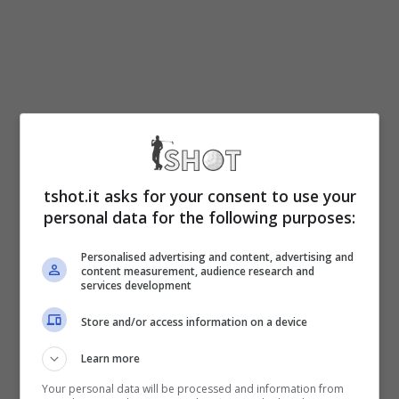
Si riprende la lotta per il nuovo torneo del
PGA Tour americano con l’
AT&T Classic
tshot.it asks for your consent to use your
personal data for the following purposes:
2008
, con un ottimo montepremi grazie allo
sponsor che dà il nome, il più importante
Personalised advertising and content, advertising and
content measurement, audience research and
operatore telefonico d’oltreoceano. Al
services development
comando c’è un quintetto dopo il primo giro.
Store and/or access information on a device
Learn more
Con un parziale di 66 colpi l’AT&T Classic
Your personal data will be processed and information from