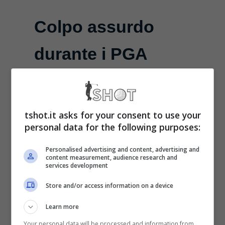
Colpo assurdo
durante i PGA
Championship: il
video fa esplodere
tshot.it asks for your consent to use your
personal data for the following purposes:
i tifosi
Personalised advertising and content, advertising and
content measurement, audience research and
Maggio 18, 2025
services development
Mancano poche ore alla fine del
Store and/or access information on a device
PGA Championship e il gioco al
Learn more
momento vede comunque un
Your personal data will be processed and information from