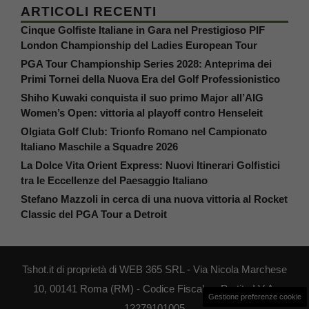
ARTICOLI RECENTI
Cinque Golfiste Italiane in Gara nel Prestigioso PIF
London Championship del Ladies European Tour
PGA Tour Championship Series 2028: Anteprima dei
Primi Tornei della Nuova Era del Golf Professionistico
Shiho Kuwaki conquista il suo primo Major all’AIG
Women’s Open: vittoria al playoff contro Henseleit
Olgiata Golf Club: Trionfo Romano nel Campionato
Italiano Maschile a Squadre 2026
La Dolce Vita Orient Express: Nuovi Itinerari Golfistici
tra le Eccellenze del Paesaggio Italiano
Stefano Mazzoli in cerca di una nuova vittoria al Rocket
Classic del PGA Tour a Detroit
Tshot.it di proprietà di WEB 365 SRL - Via Nicola Marchese
10, 00141 Roma (RM) - Codice Fiscale e Partita I.V.A.
Gestione preferenze cookie
12279101005