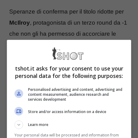
Speranze di conferma per il titolo ridotte per
McIlroy
, protagonista di un terzo round da -1
che non gli ha permesso di accorciare le
distanze dai primi. Il campione nordirlandese
si trova in T6 a -8, insieme al coreano Kim,
Tony Finau, Sam Burns e Nick Taylor. Rory
tshot.it asks for your consent to use your
personal data for the following purposes:
ha bisogno di tutt’altro score nell’ultimo giro
per provare a rimontare, scenario
Personalised advertising and content, advertising and
content measurement, audience research and
services development
inevitabilmente condizionato anche dai
risultati di chi lo precede.
Store and/or access information on a device
Learn more
Golf, Truist Championship:
Your personal data will be processed and information from