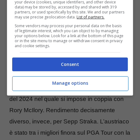
your device (cookies, unique identifiers, and other device
data) may be stored by, accessed by and shared with 319
duello in vetta, ecco gli
partners, or used specifically by this site. We and our partners
may use precise geolocation data.
List of partners.
orari dell’ultimo giro
Some vendors may process your personal data on the basis
of legitimate interest, which you can object to by managing
your options below. Look for a link at the bottom of this page
or in the site menu to manage or withdraw consent in privacy
La situazione di classifica nelle prime
and cookie settings.
posizioni rende ancora incerta la lotta per il
Consent
primo posto. Shane Lowry
non vince un
titolo sul PGA Tour da un anno
. L’ultima
Manage options
sua affermazione risale allo Zurich Classic
del 2024 nel quale si impose in coppia con
Rory McIlory. Rendimento decisamente
diverso, invece, per Sepp Straka. L’austriaco
è stato tra i migliori finora sul PGA Tour con la