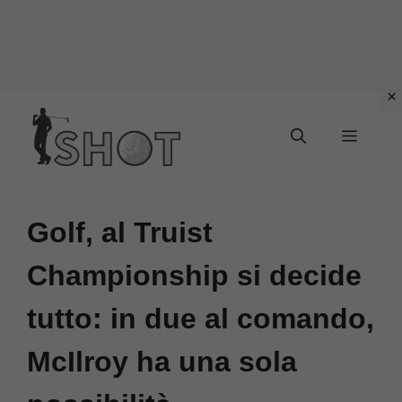
Vai
Menu
al
contenuto
Golf, al Truist
Championship si decide
tutto: in due al comando,
McIlroy ha una sola