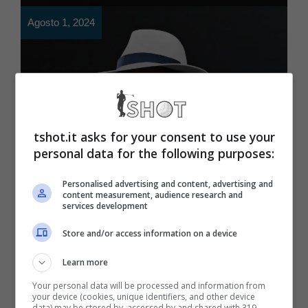
Agosto 1, 2024
tshot.it asks for your consent to use your
personal data for the following purposes:
Curiosità
Personalised advertising and content, advertising and
content measurement, audience research and
Parigi 2024, il video fa
services development
impazzire i fan: gaffe di Al
Store and/or access information on a device
Bano
Learn more
Your personal data will be processed and information from
your device (cookies, unique identifiers, and other device
data) may be stored by, accessed by and shared with 319