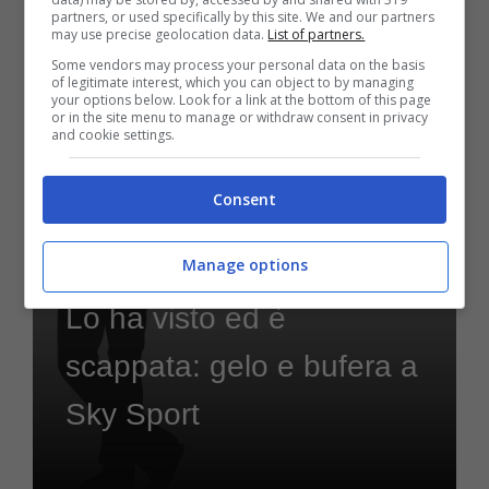
partners, or used specifically by this site. We and our partners
may use precise geolocation data.
List of partners.
Agosto 1, 2024
Some vendors may process your personal data on the basis
of legitimate interest, which you can object to by managing
your options below. Look for a link at the bottom of this page
or in the site menu to manage or withdraw consent in privacy
and cookie settings.
Consent
Manage options
Motori
Lo ha visto ed è
scappata: gelo e bufera a
Sky Sport