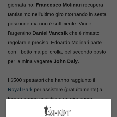
giornata no:
Francesco Molinari
recupera
tantissimo nell’ultimo giro ritornando in sesta
posizione ma non è sufficiente. Vince
l’argentino
Daniel Vancsik
che è rimasto
regolare e preciso. Edoardo Molinari parte
con il botto ma poi crolla, bel secondo posto
per la mina vagante
John Daly
.
I 6500 spettatori che hanno raggiunto il
Royal Park
per assistere (gratuitamente) al
torneo hanno assistito a un giro super
dell’americano buontempone che ha