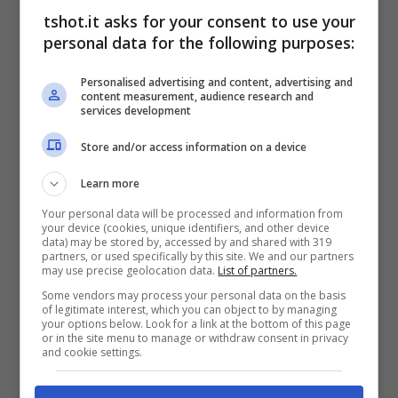
consegnato una carta da 66 colpi (- 11 totale)
tshot.it asks for your consent to use your
che riporta la memoria ai vecchi exploit prima
personal data for the following purposes:
del periodo no.
Personalised advertising and content, advertising and
content measurement, audience research and
services development
Secondo posto condiviso con Daly per
Store and/or access information on a device
Raphael Jaquelin
, Francesco Molinari è
Learn more
sesto con Thomas Bjorn. Ma merita
Your personal data will be processed and information from
sottolineare la prestazione di
Matteo
your device (cookies, unique identifiers, and other device
data) may be stored by, accessed by and shared with 319
Manassero
che nonostante i 16 anni e
partners, or used specifically by this site. We and our partners
may use precise geolocation data.
List of partners.
l’emozione ha terminato con 67 colpi (- 4
Some vendors may process your personal data on the basis
of legitimate interest, which you can object to by managing
totale) piazzandosi al venticinquesimo posto.
your options below. Look for a link at the bottom of this page
or in the site menu to manage or withdraw consent in privacy
Sarà il nostro futuro.
and cookie settings.