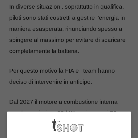
In diverse situazioni, soprattutto in qualifica, i
piloti sono stati costretti a gestire l’energia in
maniera esasperata, rinunciando spesso a
spingere al massimo per evitare di scaricare
completamente la batteria.
Per questo motivo la FIA e i team hanno
deciso di intervenire in anticipo.
Dal 2027 il motore a combustione interna
guadagnerà circa
50 kW
, pari a quasi
70
cavalli
, grazie a un aumento del flusso di
carburante consentito. Parallelamente, la