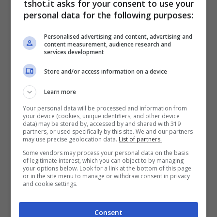
tshot.it asks for your consent to use your
potenza della parte elettrica verrà ridotta
personal data for the following purposes:
della stessa entità.
Personalised advertising and content, advertising and
content measurement, audience research and
services development
Una scelta che dovrebbe avere effetti
Store and/or access information on a device
immediati sul comportamento delle vetture:
Learn more
più tempo con il gas completamente aperto,
Your personal data will be processed and information from
meno gestione energetica e una guida più
your device (cookies, unique identifiers, and other device
data) may be stored by, accessed by and shared with 319
naturale per i piloti.
partners, or used specifically by this site. We and our partners
may use precise geolocation data.
List of partners.
Some vendors may process your personal data on the basis
of legitimate interest, which you can object to by managing
Una Formula 1 più semplice
your options below. Look for a link at the bottom of this page
or in the site menu to manage or withdraw consent in privacy
and cookie settings.
e spettacolare
Consent
Oltre alle prestazioni, il nuovo orientamento