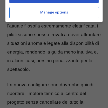
tecnico punta anche a semplificare il
Manage options
funzionamento delle monoposto. Con
l’attuale filosofia estremamente elettrificata, i
piloti si sono spesso trovati a dover affrontare
situazioni anomale legate alla disponibilità di
energia, rendendo la guida meno intuitiva e,
in alcuni casi, persino penalizzante per lo
spettacolo.
La nuova configurazione dovrebbe quindi
riportare il motore termico al centro del
progetto senza cancellare del tutto la