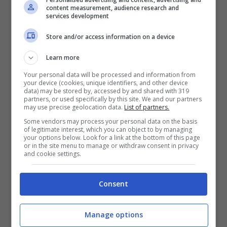
L’ad nerazzurro, come sempre, non si lascia
content measurement, audience research and
services development
sfuggire potenziali parametri zero da poter
Store and/or access information on a device
mettere sotto contratto, in questa finestra di
mercato o più in avanti. I vari Zielinski e
Learn more
Your personal data will be processed and information from
Taremi erano sotto osservazione da tempo,
your device (cookies, unique identifiers, and other device
data) may be stored by, accessed by and shared with 319
ma il loro acquisto è andato a buon fine
partners, or used specifically by this site. We and our partners
may use precise geolocation data.
List of partners.
soltanto dopo un grande lavoro contrattuale.
Some vendors may process your personal data on the basis
of legitimate interest, which you can object to by managing
Pazienza è la parola d’ordine secondo
your options below. Look for a link at the bottom of this page
or in the site menu to manage or withdraw consent in privacy
Marotta
, il quale sta studiando tutti i possibili
and cookie settings.
scenari in caso di complicazione del rinnovo
Consent
di Denzel Dumfries di cui si parla da tanto
tempo.
Manage options