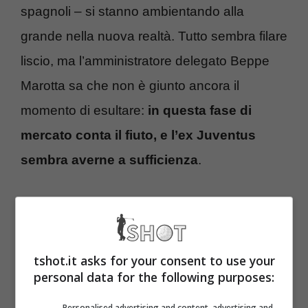
spagnoli – si stanno ambientando alla
grande nella nuova realtà. Tutto sembra filare
liscio, ma l’amministratore delegato Beppe
Marotta sa che non è giunto ancora il
momento di esultare:
in questa fase di
mercato conta il fiuto, e l’ex Juventus
sembra averne a sufficienza
.
Inter, doppio colpo in
preparazione in caso di
tshot.it asks for your consent to use your
addio di Dumfries
personal data for the following purposes:
Personalised advertising and content, advertising and