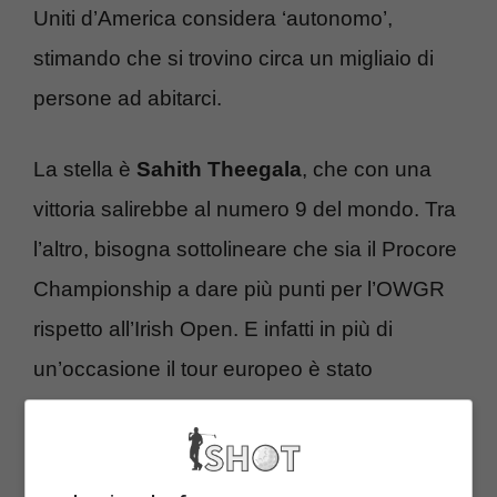
Uniti d’America considera ‘autonomo’,
stimando che si trovino circa un migliaio di
persone ad abitarci.
La stella è
Sahith Theegala
, che con una
vittoria salirebbe al numero 9 del mondo. Tra
l’altro, bisogna sottolineare che sia il Procore
Championship a dare più punti per l’OWGR
rispetto all’Irish Open. E infatti in più di
un’occasione il tour europeo è stato
danneggiato da questa ‘riforma’. Ma non
bisogna dimenticare
Maverick McNealy
, che
vive uno stato di forma interessante, che ha