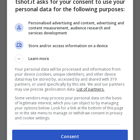
tshot.it asks for your consent to use your
personal data for the following purposes:
conquistato il settimo posto al Canadian
Open e il terzo al 3M Open.
Personalised advertising and content, advertising and
content measurement, audience research and
services development
Procore Championship,
Store and/or access information on a device
attesa per un autunno ricco
Learn more
di golf
Your personal data will be processed and information from
your device (cookies, unique identifiers, and other device
data) may be stored by, accessed by and shared with 319
partners, or used specifically by this site. We and our partners
Nei giorni scorsi è successa una cosa molto
may use precise geolocation data.
List of partners.
Some vendors may process your personal data on the basis
curiosa che riguarda le iscrizioni dei
of legitimate interest, which you can object to by managing
your options below. Look for a link at the bottom of this page
partecipanti. Infatti, è fissata – come di
or in the site menu to manage or withdraw consent in privacy
and cookie settings.
consueto – una data limite per registrarsi al
torneo. E nel caso del
Procore
Consent