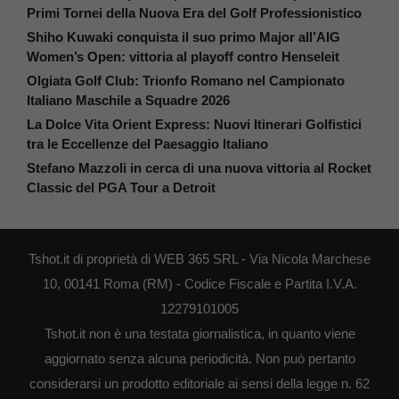
Primi Tornei della Nuova Era del Golf Professionistico
Shiho Kuwaki conquista il suo primo Major all’AIG
Women’s Open: vittoria al playoff contro Henseleit
Olgiata Golf Club: Trionfo Romano nel Campionato
Italiano Maschile a Squadre 2026
La Dolce Vita Orient Express: Nuovi Itinerari Golfistici
tra le Eccellenze del Paesaggio Italiano
Stefano Mazzoli in cerca di una nuova vittoria al Rocket
Classic del PGA Tour a Detroit
Tshot.it di proprietà di WEB 365 SRL - Via Nicola Marchese
10, 00141 Roma (RM) - Codice Fiscale e Partita I.V.A.
12279101005
Tshot.it non è una testata giornalistica, in quanto viene
aggiornato senza alcuna periodicità. Non può pertanto
considerarsi un prodotto editoriale ai sensi della legge n. 62