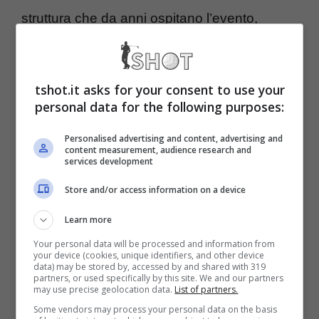
struttura che da anni ospitano l’evento,
hanno totalmente chiuso a questa
opportunità e ne hanno parlato in una lunga
tshot.it asks for your consent to use your
intervista ai microfoni di Golf Monthly. Migliaia
personal data for the following purposes:
di appassionati vogliono conoscere la verità
Personalised advertising and content, advertising and
su questa situazione e capire cosa ne sarà
content measurement, audience research and
services development
di uno dei campi migliori all’interno del
Store and/or access information on a device
circuito.
Learn more
BMW PGA CHAMPIONSHIP
Your personal data will be processed and information from
your device (cookies, unique identifiers, and other device
data) may be stored by, accessed by and shared with 319
in vendita? Arriva la
partners, or used specifically by this site. We and our partners
may use precise geolocation data.
List of partners.
risposta ufficiale
Some vendors may process your personal data on the basis