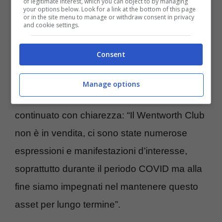
of legitimate interest, which you can object to by managing
your options below. Look for a link at the bottom of this page
or in the site menu to manage or withdraw consent in privacy
and cookie settings.
Attraverso questa lunga intervista i titolari
hanno spiegato: “Il Wentworth Club può
Consent
confermare con assoluta certezza che le
voci attuali sulla vendita del club sono
Manage options
letteralmente infondate”. L’organizzazione ha
continuato con chiarezza: “Il Wentworth Club
non è in vendita, ci sono state numerose
espressioni e manifestazioni d’interesse,
soprattutto durante il periodo COVID ma alla
fine siamo impegnati nel mantenere questo
asset per lungo termine”.