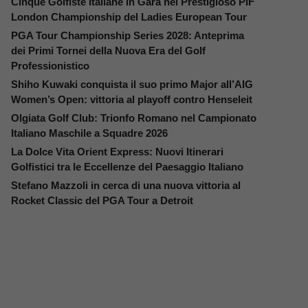
Cinque Golfiste Italiane in Gara nel Prestigioso PIF
London Championship del Ladies European Tour
PGA Tour Championship Series 2028: Anteprima
dei Primi Tornei della Nuova Era del Golf
Professionistico
Shiho Kuwaki conquista il suo primo Major all’AIG
Women’s Open: vittoria al playoff contro Henseleit
Olgiata Golf Club: Trionfo Romano nel Campionato
Italiano Maschile a Squadre 2026
La Dolce Vita Orient Express: Nuovi Itinerari
Golfistici tra le Eccellenze del Paesaggio Italiano
Stefano Mazzoli in cerca di una nuova vittoria al
Rocket Classic del PGA Tour a Detroit