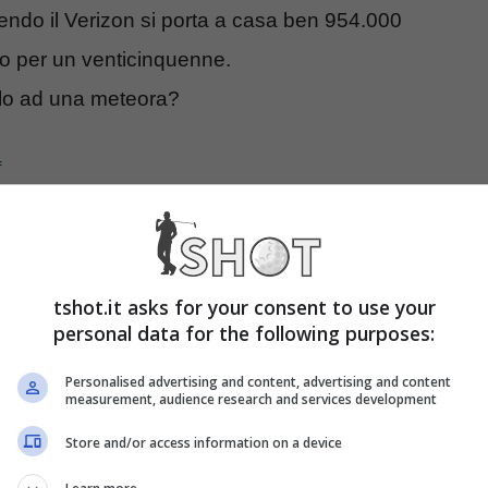
cendo il Verizon si porta a casa ben 954.000
zo per un venticinquenne.
lo ad una meteora?
f
tshot.it asks for your consent to use your
personal data for the following purposes:
Personalised advertising and content, advertising and content
measurement, audience research and services development
Store and/or access information on a device