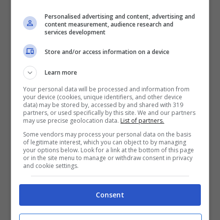
Castano
e
Martin
oltre che i nostri Molinari,
Personalised advertising and content, advertising and
Kjeldsen
e
Clarke
. Grande attesa per la
content measurement, audience research and
services development
seconda prova di
Tiger Woods
dal rientro
Store and/or access information on a device
con Quail Hollow Championship al Quail
Hollow Club a Charlotte nel North Carolina
Learn more
Your personal data will be processed and information from
con Phil Mickelson
your device (cookies, unique identifiers, and other device
data) may be stored by, accessed by and shared with 319
partners, or used specifically by this site. We and our partners
may use precise geolocation data.
List of partners.
E altrettanto atteso sarà il
Tres Marias
Some vendors may process your personal data on the basis
of legitimate interest, which you can object to by managing
Championship
(29 aprile-2 maggio)
your options below. Look for a link at the bottom of this page
or in the site menu to manage or withdraw consent in privacy
dell’LPGA Tour 2010 giocato al Tres Marias
and cookie settings.
CC di Morelia in Messico, dove
Lorena
Consent
Ochoa
darà addio al professionismo a soli
28 anni. Tra le italiane ecco Giulia Sergas e