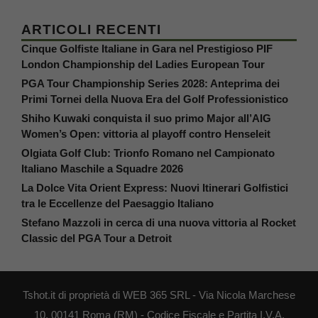
ARTICOLI RECENTI
Cinque Golfiste Italiane in Gara nel Prestigioso PIF
London Championship del Ladies European Tour
PGA Tour Championship Series 2028: Anteprima dei
Primi Tornei della Nuova Era del Golf Professionistico
Shiho Kuwaki conquista il suo primo Major all’AIG
Women’s Open: vittoria al playoff contro Henseleit
Olgiata Golf Club: Trionfo Romano nel Campionato
Italiano Maschile a Squadre 2026
La Dolce Vita Orient Express: Nuovi Itinerari Golfistici
tra le Eccellenze del Paesaggio Italiano
Stefano Mazzoli in cerca di una nuova vittoria al Rocket
Classic del PGA Tour a Detroit
Tshot.it di proprietà di WEB 365 SRL - Via Nicola Marchese
10, 00141 Roma (RM) - Codice Fiscale e Partita I.V.A.