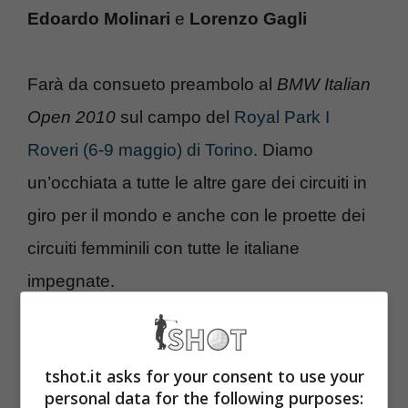
Edoardo Molinari
e
Lorenzo Gagli
Farà da consueto preambolo al
BMW Italian
Open 2010
sul campo del
Royal Park I
Roveri (6-9 maggio) di Torino
. Diamo
un’occhiata a tutte le altre gare dei circuiti in
giro per il mondo e anche con le proette dei
circuiti femminili con tutte le italiane
impegnate.
L’Open di Spagna 2010 avrà tra i favoriti i
tshot.it asks for your consent to use your
campioni di casa come
Jimenez
,
Quiros,
personal data for the following purposes: