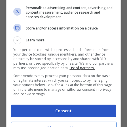
per Federico
Chiesa
, molto chiacchierato in
Personalised advertising and content, advertising and
content measurement, audience research and
estate nell’ottica di un possibile trasferimento,
services development
ma che ora potrebbe allungare l’accordo con
Store and/or access information on a device
la Juventus di un anno,
fino al 2026,
con lo
Learn more
stesso ingaggio da
5 milioni netti a
Your personal data will be processed and information from
your device (cookies, unique identifiers, and other device
stagione
. Anche per Manuel
Locatelli
è
data) may be stored by, accessed by and shared with 319
partners, or used specifically by this site. We and our partners
pronto un nuovo contratto, nel suo caso fino
may use precise geolocation data.
List of partners.
Some vendors may process your personal data on the basis
a giugno 2028, e con un ritocco dello
of legitimate interest, which you can object to by managing
your options below. Look for a link at the bottom of this page
stipendio. Si tratta di tre firme importanti, di
or in the site menu to manage or withdraw consent in privacy
and cookie settings.
calciatori che rappresentano il presente e il
futuro del club
, e che danno un marchio
Consent
tutto italiano al gruppo. Ma non sono i soli.