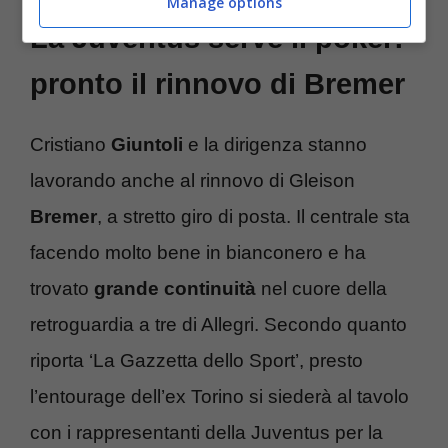
Manage options
La Juventus serve il poker:
pronto il rinnovo di Bremer
Cristiano
Giuntoli
e la dirigenza stanno
lavorando anche al rinnovo di Gleison
Bremer
, a stretto giro di posta. Il centrale sta
facendo molto bene in bianconero e ha
trovato
grande continuità
nel cuore della
retroguardia a tre di Allegri. Secondo quanto
riporta ‘La Gazzetta dello Sport’, presto
l’entourage dell’ex Torino si siederà al tavolo
con i rappresentanti della Juventus per la