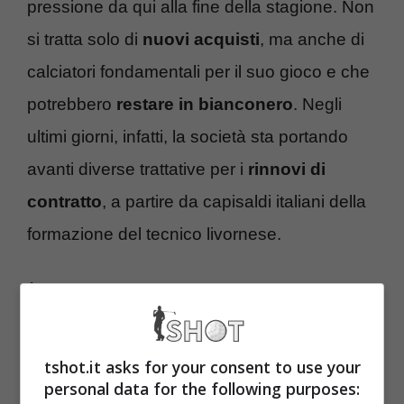
pressione da qui alla fine della stagione. Non
si tratta solo di
nuovi acquisti
, ma anche di
calciatori fondamentali per il suo gioco e che
potrebbero
restare in bianconero
. Negli
ultimi giorni, infatti, la società sta portando
avanti diverse trattative per i
rinnovi di
contratto
, a partire da capisaldi italiani della
formazione del tecnico livornese.
È sempre più vicino, nonostante il
caso
scommesse
, il prolungamento di Nicolò
Fagioli
fino al 2028, con un piccolo
tshot.it asks for your consent to use your
personal data for the following purposes:
adeguamento dell’ingaggio. Lo stesso vale