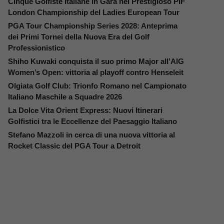
Cinque Golfiste Italiane in Gara nel Prestigioso PIF
London Championship del Ladies European Tour
PGA Tour Championship Series 2028: Anteprima
dei Primi Tornei della Nuova Era del Golf
Professionistico
Shiho Kuwaki conquista il suo primo Major all’AIG
Women’s Open: vittoria al playoff contro Henseleit
Olgiata Golf Club: Trionfo Romano nel Campionato
Italiano Maschile a Squadre 2026
La Dolce Vita Orient Express: Nuovi Itinerari
Golfistici tra le Eccellenze del Paesaggio Italiano
Stefano Mazzoli in cerca di una nuova vittoria al
Rocket Classic del PGA Tour a Detroit