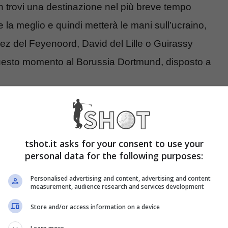
n trovi una destinazione nel più breve tempo
e la meglio e quindi metterà le mani sull’ucraino,
nez del Feyenoord, David del Lille o Guirassy
 questo momento al Borussia Dortmund, disposto a
tshot.it asks for your consent to use your
personal data for the following purposes:
Personalised advertising and content, advertising and content
measurement, audience research and services development
Store and/or access information on a device