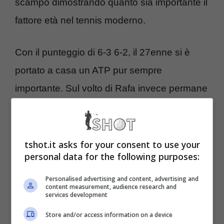
scampo dimostrando quanto sia importante il
fattore età nel tennis moderno.
Con il punteggio di 6-3 6-2, il 27enne si è
portato a casa un ATP pur sempre
importante. Sul volto di Rafa invece permane
un leggero velo di tristezza,
ben dimostrato
dalle sue parole destinate ai fan a fine
gara
.
tshot.it asks for your consent to use your
personal data for the following purposes:
Rafa Nadal, parole
Personalised advertising and content, advertising and
content measurement, audience research and
services development
commoventi dopo ko in
Store and/or access information on a device
Svezia