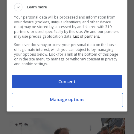
Learn more
Your personal data will be processed and information from
Nadal non arrivava in fondo a un torneo dal
your device (cookies, unique identifiers, and other device
data) may be stored by, accessed by and shared with 319
2022, da quella finale contro Casper Ruud
partners, or used specifically by this site. We and our partners
may use precise geolocation data.
List of partners.
che gli regalò il quattordicesimo Roland
Some vendors may process your personal data on the basis
of legitimate interest, which you can object to by managing
Garros in carriera, record assoluto. Le
your options below. Look for a link at the bottom of this page
or in the site menu to manage or withdraw consent in privacy
premesse per fare bene c’erano tutte ma
and cookie settings.
esse si sono infrante subito a inizio gara: il
Consent
maiorchino ha sbagliato troppo, molto.
Mentre Borges ne ha approfittato
per
Manage options
mettere subito le cose in chiaro
.