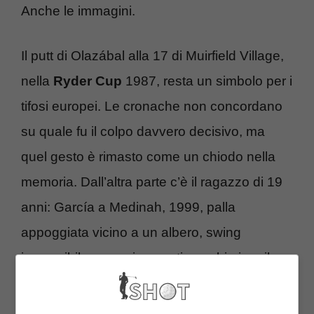
Anche le immagini.
Il putt di Olazábal alla 17 di Muirfield Village,
nella
Ryder Cup
1987, resta un simbolo per i
tifosi europei. Le cronache non concordano
su quale fu il colpo davvero decisivo, ma
quel gesto è rimasto come un chiodo nella
memoria. Dall’altra parte c’è il ragazzo di 19
anni: García a Medinah, 1999, palla
appoggiata vicino a un albero, swing
impossibile, corsa in avanti per sbirciare il
green. Uno scatto che è diventato poster e
promessa.