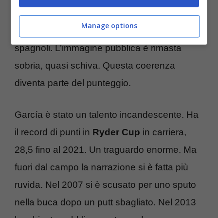
Ha sostenuto iniziative benefiche, anche
Manage options
attraverso eventi condivisi con altri campioni
spagnoli. L’immagine pubblica è rimasta
sobria, quasi schiva. Questa coerenza
diventa parte del punteggio.
García è stato un talento incandescente. Ha
il record di punti in
Ryder Cup
in carriera,
28,5 fino al 2021. Un traguardo enorme. Ma
fuori dal campo la narrazione si è fatta più
ruvida. Nel 2007 si è scusato per uno sputo
nella buca dopo un putt sbagliato. Nel 2013