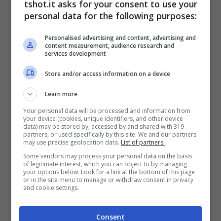
tshot.it asks for your consent to use your
personal data for the following purposes:
Fin qui, è un pareggio di emozioni. Poi però,
Personalised advertising and content, advertising and
col tempo, la bilancia si muove.
content measurement, audience research and
services development
Store and/or access information on a device
Il fuori campo che pesa
Learn more
Olazábal ha costruito la sua
leggenda
con
Your personal data will be processed and information from
your device (cookies, unique identifiers, and other device
data) may be stored by, accessed by and shared with 319
pazienza. Ha affrontato seri problemi ai piedi
partners, or used specifically by this site. We and our partners
may use precise geolocation data.
List of partners.
a metà anni ’90, è tornato, ha rivinto. Da
Some vendors may process your personal data on the basis
capitano europeo nel 2012, ancora a
of legitimate interest, which you can object to by managing
your options below. Look for a link at the bottom of this page
or in the site menu to manage or withdraw consent in privacy
Medinah, ha guidato una rimonta epica. Non
and cookie settings.
è solo tattica: è linguaggio, misura,
responsabilità. Gesti semplici, parole pesate.
Consent