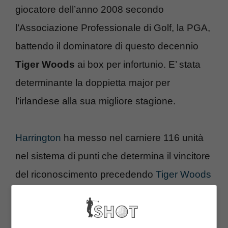
giocatore dell’anno 2008 secondo
l’Associazione Professionale di Golf, la PGA,
battendo il dominatore di questo decennio
Tiger Woods
ai box per infortunio. E’ stata
determinante la doppietta major per
l’irlandese alla sua migliore stagione.
Harrington
ha messo nel carniere 116 unità
nel sistema di punti che determina il vincitore
del riconoscimento precedendo
Tiger Woods
di 38, ma ormai da tempo fuori gioco per il
problema al ginocchio che lo ha costretto