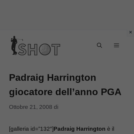
Vai
Menu
al
contenuto
Padraig Harrington
giocatore dell’anno PGA
Ottobre 21, 2008
di
[galleria id=”132″]
Padraig Harrington
è il