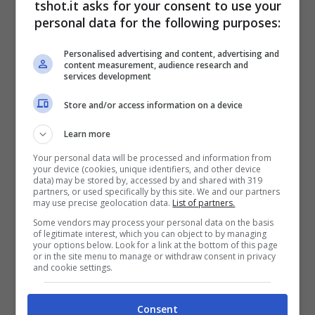
all’operazione.
tshot.it asks for your consent to use your
personal data for the following purposes:
Il premio si consegna dal 1948 e Padraig è
solo il secondo europeo a esser premiato
Personalised advertising and content, advertising and
content measurement, audience research and
dopo l’inglese Nick Faldo nel 1990.
services development
Harrigton
ha vinto quest’anno l’
Open
Store and/or access information on a device
Championship
(è doppietta dopo il
2007
) e
Learn more
un po’ a sorpresa anche il
PGA
Your personal data will be processed and information from
your device (cookies, unique identifiers, and other device
Championship
. Classe ’71, 1.87 m per 83 kg,
data) may be stored by, accessed by and shared with 319
partners, or used specifically by this site. We and our partners
è diventato professionista nel 1995,
may use precise geolocation data.
List of partners.
Some vendors may process your personal data on the basis
passando sull’European Tour l’anno
of legitimate interest, which you can object to by managing
your options below. Look for a link at the bottom of this page
seguente e sul PGA Tour nel 2005, ha vinto
or in the site menu to manage or withdraw consent in privacy
and cookie settings.
in totale 24 tornei (14 European Tour; 5 PGA
Tour e altri 8).
Consent