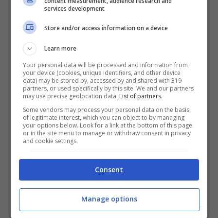
content measurement, audience research and
services development
piuttosto rapida.
Store and/or access information on a device
Paige Spiranac: campo da
Learn more
Your personal data will be processed and information from
golf passa in secondo
your device (cookies, unique identifiers, and other device
data) may be stored by, accessed by and shared with 319
partners, or used specifically by this site. We and our partners
piano, che scatto!
may use precise geolocation data.
List of partners.
Some vendors may process your personal data on the basis
of legitimate interest, which you can object to by managing
Paige
ha girato gli Stati Uniti sin da
your options below. Look for a link at the bottom of this page
or in the site menu to manage or withdraw consent in privacy
adolescente e sebbene non abbia avuto la
and cookie settings.
fortuna di entrare nel circuito golfistico
Consent
professionistico femminile, ha comunque
vinto numerosi trofei. Il picco della sua
Manage options
carriera è arrivato nel 2013 quando ha