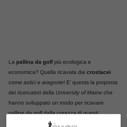
La
pallina da golf
più ecologica e
economica? Quella ricavata dai
crostacei
come
astici
e
aragoste
! E’ questa la proposta
dei ricercatori della
University of Maine
che
hanno sviluppato un modo per ricavare
palline da golf dalla corazza di questi
succulenti abitandi del mare. Perfettamente