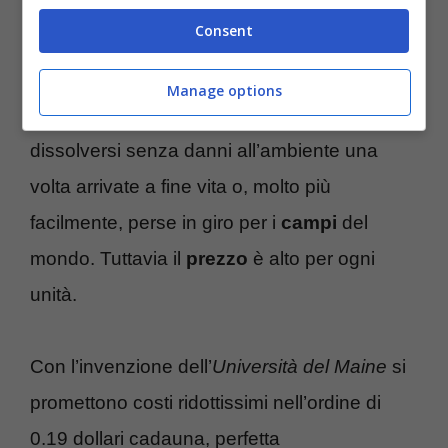
amanti di Tiger Woods
.
Consent
Da qualche tempo sono state anche prodotte
Manage options
palline biodegradabili
in grado così di
dissolversi senza danni all’ambiente una
volta arrivate a fine vita o, molto più
facilmente, perse in giro per i
campi
del
mondo. Tuttavia il
prezzo
è alto per ogni
unità.
Con l’invenzione dell’
Università del Maine
si
promettono costi ridottissimi nell’ordine di
0.19 dollari cadauna, perfetta