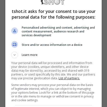
biodegradabile
se persa nei boschi, sotto
tshot.it asks for your consent to use your
fronde inesplorabili o ovviamente in acqua, il
personal data for the following purposes:
costo
di una singola pallina si abbassa a
Personalised advertising and content, advertising and
0.19 dollari
contro il dollaro pieno della media
content measurement, audience research and
services development
delle altre balls
ecologiche
.
Store and/or access information on a device
Learn more
Le palline da golf sono il sogno o l’incubo del
Your personal data will be processed and information from
giocatore
che conserva con cura quelle
your device (cookies, unique identifiers, and other device
data) may be stored by, accessed by and shared with 319
protagoniste di giri memorabili. Se ne trovano
partners, or used specifically by this site. We and our partners
may use precise geolocation data.
List of partners.
di tutti i tipi: più leggere, più pesanti, dedicate
Some vendors may process your personal data on the basis
of legitimate interest, which you can object to by managing
al putt, al drive, galleggianti,
fosforescenti
your options below. Look for a link at the bottom of this page
or in the site menu to manage or withdraw consent in privacy
oppure che esplodono
o ancora
con le
and cookie settings.