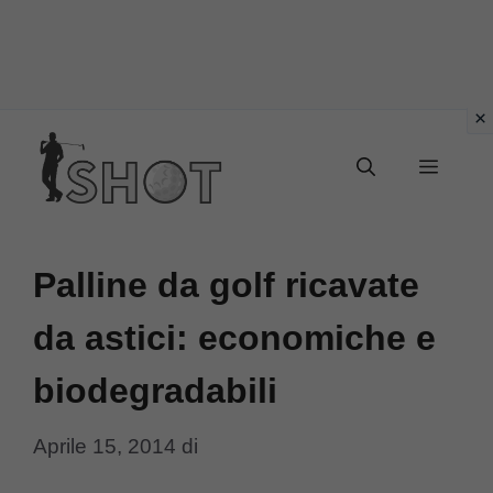
Vai
Menu
al
contenuto
Palline da golf ricavate
da astici: economiche e
biodegradabili
Aprile 15, 2014
di