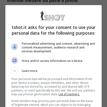
intende mettere da parte il prima
possibile
.
Ferrari, Vasseur suona la
tshot.it asks for your consent to use your
personal data for the following purposes:
carica: Leclerc e Sainz
Personalised advertising and content, advertising and
avvisati
content measurement, audience research and
services development
Store and/or access information on a device
Si aspetta un grande cambio di passo
durante il weekend austriaco,
Vasseur non
Learn more
Your personal data will be processed and information from
usa come al solito giri di parole
nel
your device (cookies, unique identifiers, and other device
data) may be stored by, accessed by and shared with 319
descrivere il momento complicato della
partners, or used specifically by this site. We and our partners
may use precise geolocation data.
List of partners.
Ferrari. Si aspettava di più sia da Montreal
Some vendors may process your personal data on the basis
of legitimate interest, which you can object to by managing
che da Barcellona e non è stato