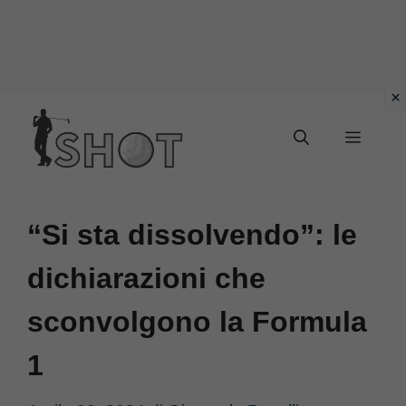
Vai
Menu
al
contenuto
“Si sta dissolvendo”: le
dichiarazioni che
sconvolgono la Formula
1