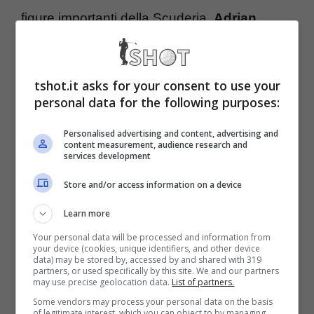
figure importanti della Scuderia,
Adrian
Newey
in testa, sembrano non essere più
disposte a fare i conti con questo clima.
tshot.it asks for your consent to use your
personal data for the following purposes:
Futuro Red Bull, Ralph
Personalised advertising and content, advertising and
Schumacher non ha dubbi
content measurement, audience research and
services development
e critica l’attuale gestione
Store and/or access information on a device
Learn more
Proprio in merito al futuro di Newey, geniale
Your personal data will be processed and information from
progettista che ha messo le basi della Red
your device (cookies, unique identifiers, and other device
data) may be stored by, accessed by and shared with 319
partners, or used specifically by this site. We and our partners
Bull vincente di oggi, si sta discutendo in
may use precise geolocation data.
List of partners.
queste ore: il britannico non avrebbe
Some vendors may process your personal data on the basis
of legitimate interest, which you can object to by managing