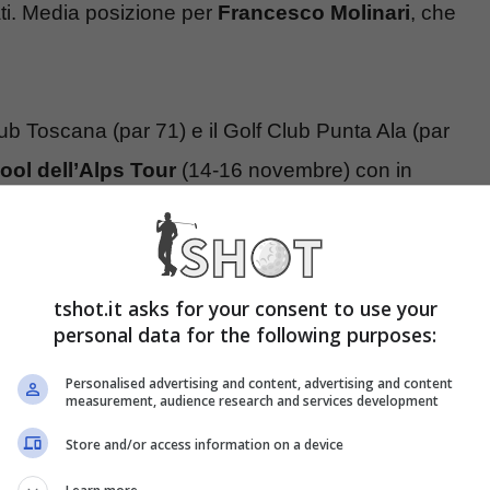
cati. Media posizione per
Francesco Molinari
, che
ub Toscana (par 71) e il Golf Club Punta Ala (par
ool dell’Alps Tour
(14-16 novembre) con in
 Bertasio
ha vinto il Campionato Nazionale
tto par, tappa finale del Pilsner Urquell Pro Tour
etri di Fasano (BR).
tshot.it asks for your consent to use your
personal data for the following purposes:
oods
Personalised advertising and content, advertising and content
measurement, audience research and services development
Store and/or access information on a device