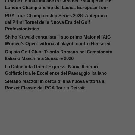
Cinque Golfiste Italiane in Gara nel Prestigioso PIF
London Championship del Ladies European Tour
PGA Tour Championship Series 2028: Anteprima
dei Primi Tornei della Nuova Era del Golf
Professionistico
Shiho Kuwaki conquista il suo primo Major all’AIG
Women’s Open: vittoria al playoff contro Henseleit
Olgiata Golf Club: Trionfo Romano nel Campionato
Italiano Maschile a Squadre 2026
La Dolce Vita Orient Express: Nuovi Itinerari
Golfistici tra le Eccellenze del Paesaggio Italiano
Stefano Mazzoli in cerca di una nuova vittoria al
Rocket Classic del PGA Tour a Detroit