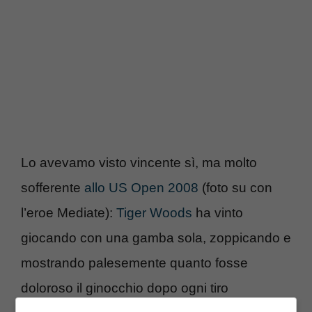
Lo avevamo visto vincente sì, ma molto
sofferente
allo US Open 2008
(foto su con
l’eroe Mediate):
Tiger Woods
ha vinto
giocando con una gamba sola, zoppicando e
mostrando palesemente quanto fosse
doloroso il ginocchio dopo ogni tiro