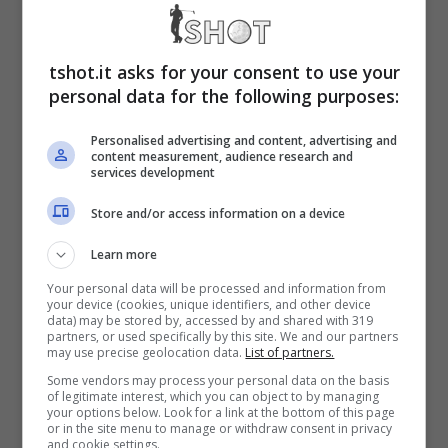
impegnativo per quanto riguarda la torsione
massima dell’articolazione. Ora dovrà
tshot.it asks for your consent to use your
operarsi e per lui il 2008 finisce a Giugno.
personal data for the following purposes:
Personalised advertising and content, advertising and
Tiger deve pensare al futuro: è sì così forte
content measurement, audience research and
services development
da battere tutti anche con una doppia frattura
Store and/or access information on a device
da stress alla tibia e il ginocchio malandato,
ma se continua così può devastarsi. Quindi è
Learn more
obbligato a mettersi il cuore in pace e a
Your personal data will be processed and information from
your device (cookies, unique identifiers, and other device
data) may be stored by, accessed by and shared with 319
sottoporsi a una operazione per la
partners, or used specifically by this site. We and our partners
may use precise geolocation data.
List of partners.
ricostruzione del legamento anteriore sinistro
Some vendors may process your personal data on the basis
per poi completare con calma e
of legitimate interest, which you can object to by managing
your options below. Look for a link at the bottom of this page
or in the site menu to manage or withdraw consent in privacy
determinazione la lunga riabilitazione.
and cookie settings.