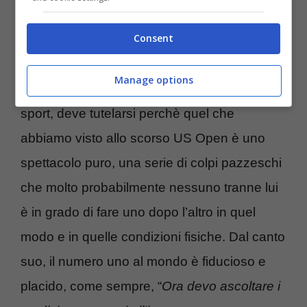
Solo così potrà continuare a giocare come
Consent
sa, senza dover più fare i conti con un
problema che gli sta col fiato sul collo in ogni
Manage options
momento. Tiger è un patrimonio vivente dello
sport, deve tutelarsi perchè quel che
abbiamo visto allo scorso US Open è uno
spettacolo puro, una serie di colpi pazzeschi
che molto probabilmente nessuno tranne lui
è in grado di fare uno dopo l’altro in quel
modo e in quelle condizioni fisiche. Dal canto
suo, il numero uno al mondo è fiducioso e
placido, come sempre, “
Ora devo ascoltare i