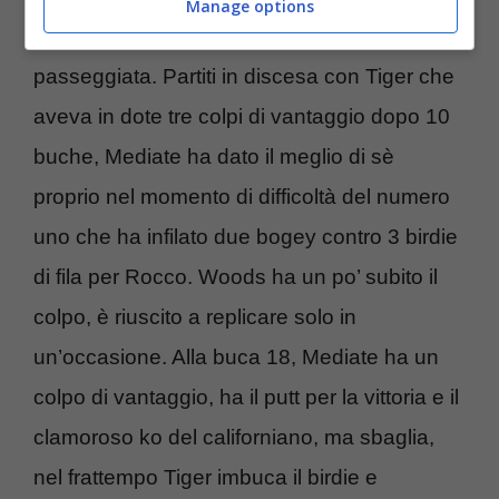
Manage options
I playoff sono stati tutt’altro che una
passeggiata. Partiti in discesa con Tiger che
aveva in dote tre colpi di vantaggio dopo 10
buche, Mediate ha dato il meglio di sè
proprio nel momento di difficoltà del numero
uno che ha infilato due bogey contro 3 birdie
di fila per Rocco. Woods ha un po’ subito il
colpo, è riuscito a replicare solo in
un’occasione. Alla buca 18, Mediate ha un
colpo di vantaggio, ha il putt per la vittoria e il
clamoroso ko del californiano, ma sbaglia,
nel frattempo Tiger imbuca il birdie e