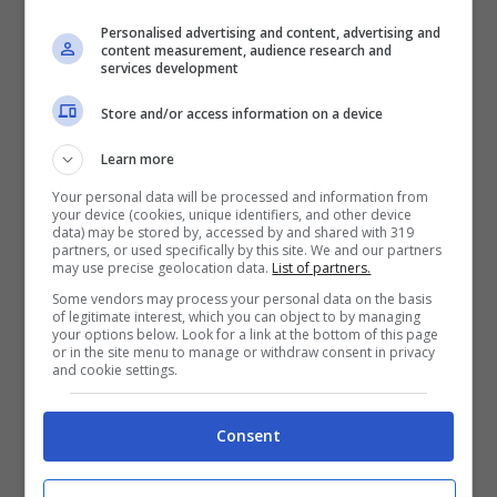
Tiger ha dovuto lottare contro il ginocchio
Personalised advertising and content, advertising and
content measurement, audience research and
appena operato e dolorante, abbiamo visto
services development
smorfie e lamenti, molte volte ha anche
Store and/or access information on a device
zoppicato per qualche istante dopo i tiri in cui
Learn more
doveva effettuare una torsione sulla gamba
Your personal data will be processed and information from
debole.
your device (cookies, unique identifiers, and other device
data) may be stored by, accessed by and shared with 319
partners, or used specifically by this site. We and our partners
Ma nonostante questo abbiamo visto uno
may use precise geolocation data.
List of partners.
spettacolo incredibile, soprattutto nella terza
Some vendors may process your personal data on the basis
of legitimate interest, which you can object to by managing
giornata, con un approccio imbucato tra lo
your options below. Look for a link at the bottom of this page
or in the site menu to manage or withdraw consent in privacy
and cookie settings.
stupore dello stesso Tiger, un pazzesco putt
da lontanissimo e in discesa per un eagle e
Consent
colpi da maestro, ecco una sintesi.