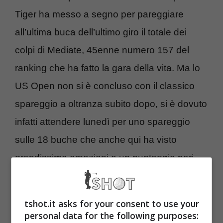
Tiger ha messo a segno per pareggiare
all’ultima buca dell’ultimo giro il totale dei
colpi di Mediate, 45enne numero 157 del
ranking che ha fatto la gara della vita. Ma lo
US Open non si è concluso con il classico
spareggio a oltranza subito dopo, si è dovuto
infatti attendere lunedì per uno spareggio
sulle 18 buche che anche qui ha visto
grandissime emozioni e un punteggio pari
che ha obbligato i due a giocare anche la
19esima buca.
tshot.it asks for your consent to use your
Per il suo 14° major (65° successo sul Tour),
personal data for the following purposes: