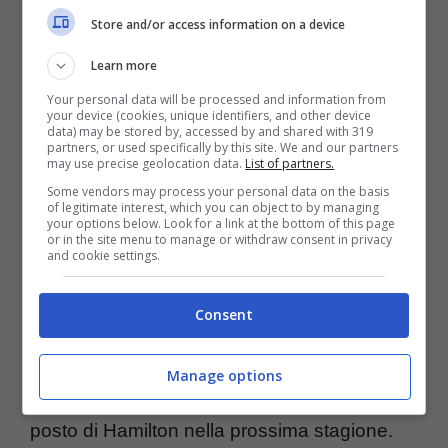
Mercedes
è un’opzione da rilanciare per il
Store and/or access information on a device
2025.
Learn more
Your personal data will be processed and information from
Il campione del mondo in carica sarebbe
your device (cookies, unique identifiers, and other device
data) may be stored by, accessed by and shared with 319
protagonista di un clamoroso trasferimento.
partners, or used specifically by this site. We and our partners
may use precise geolocation data.
List of partners.
Come riporta anche
l’Equipè
, ci sarebbe
Some vendors may process your personal data on the basis
of legitimate interest, which you can object to by managing
stato un
incontro tra il papà Jos
your options below. Look for a link at the bottom of this page
or in the site menu to manage or withdraw consent in privacy
Verstappen e Toto Wolff,
team principal
and cookie settings.
della Mercedes. I due avevano incrinato i
Consent
loro rapporti in passato ma si sarebbero
riappacificati, magari parlando di un
Manage options
eventuale trasferimento dell’olandese al
posto di Hamilton nella prossima stagione.