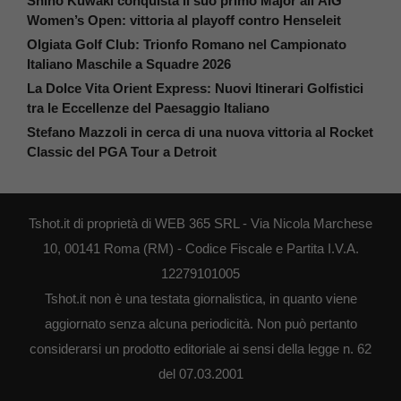
Shiho Kuwaki conquista il suo primo Major all’AIG
Women’s Open: vittoria al playoff contro Henseleit
Olgiata Golf Club: Trionfo Romano nel Campionato
Italiano Maschile a Squadre 2026
La Dolce Vita Orient Express: Nuovi Itinerari Golfistici
tra le Eccellenze del Paesaggio Italiano
Stefano Mazzoli in cerca di una nuova vittoria al Rocket
Classic del PGA Tour a Detroit
Tshot.it di proprietà di WEB 365 SRL - Via Nicola Marchese
10, 00141 Roma (RM) - Codice Fiscale e Partita I.V.A.
12279101005
Tshot.it non è una testata giornalistica, in quanto viene
aggiornato senza alcuna periodicità. Non può pertanto
considerarsi un prodotto editoriale ai sensi della legge n. 62
del 07.03.2001