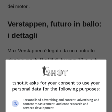
dei motori.
Verstappen, futuro in ballo:
i dettagli
Max Verstappen è legato da un contratto
blindato con la Red Bull da circa 70 mln di
euro, attualmente è il pilota che guadagna di
più e incassa regolarmente tutti i bonus. Un
tshot.it asks for your consent to use your
aspetto di non poco ma ciò potrebbe essere
personal data for the following purposes:
messo in dubbio da un’incredibile ipotesi che
Personalised advertising and content, advertising and
content measurement, audience research and
sta prendendo forma:
Max Verstappen in
services development