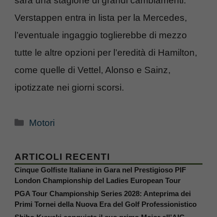
sarà una stagione di grandi cambiamenti.
Verstappen entra in lista per la Mercedes,
l’eventuale ingaggio toglierebbe di mezzo
tutte le altre opzioni per l’eredità di Hamilton,
come quelle di Vettel, Alonso e Sainz,
ipotizzate nei giorni scorsi.
Categorie
Motori
ARTICOLI RECENTI
Cinque Golfiste Italiane in Gara nel Prestigioso PIF
London Championship del Ladies European Tour
PGA Tour Championship Series 2028: Anteprima dei
Primi Tornei della Nuova Era del Golf Professionistico