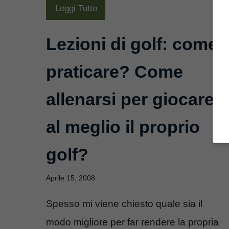
Leggi Tutto
Lezioni di golf: come
praticare? Come
allenarsi per giocare
al meglio il proprio
golf?
Aprile 15, 2008
Spesso mi viene chiesto quale sia il
modo migliore per far rendere la propria