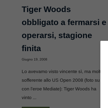
Tiger Woods
obbligato a fermarsi e
operarsi, stagione
finita
Giugno 19, 2008
Lo avevamo visto vincente sì, ma molto
sofferente allo US Open 2008 (foto su
con l’eroe Mediate): Tiger Woods ha
vinto ...