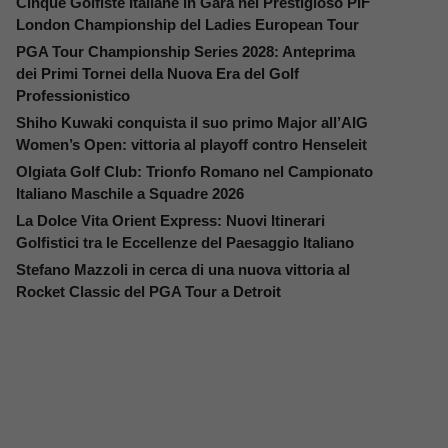
Cinque Golfiste Italiane in Gara nel Prestigioso PIF
London Championship del Ladies European Tour
PGA Tour Championship Series 2028: Anteprima
dei Primi Tornei della Nuova Era del Golf
Professionistico
Shiho Kuwaki conquista il suo primo Major all’AIG
Women’s Open: vittoria al playoff contro Henseleit
Olgiata Golf Club: Trionfo Romano nel Campionato
Italiano Maschile a Squadre 2026
La Dolce Vita Orient Express: Nuovi Itinerari
Golfistici tra le Eccellenze del Paesaggio Italiano
Stefano Mazzoli in cerca di una nuova vittoria al
Rocket Classic del PGA Tour a Detroit