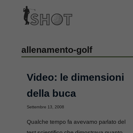
Vai
al
contenuto
allenamento-golf
Video: le dimensioni
della buca
Settembre 13, 2008
Qualche tempo fa avevamo parlato del
test scientifico che dimostrava quanto