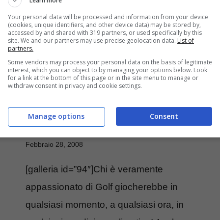
Learn more
Your personal data will be processed and information from your device
(cookies, unique identifiers, and other device data) may be stored by,
accessed by and shared with 319 partners, or used specifically by this
Golf on the Roof:
site. We and our partners may use precise geolocation data.
List of
partners.
Some vendors may process your personal data on the basis of legitimate
allenarsi sul tetto
interest, which you can object to by managing your options below. Look
for a link at the bottom of this page or in the site menu to manage or
withdraw consent in privacy and cookie settings.
dell’Hermitage a
Manage options
Consent
Montecarlo
Febbraio 28, 2008
[galleria id=”94″]Chi è veramente
appassionato di Golf giocherebbe in
qualsiasi momento, a qualsiasi ora, in