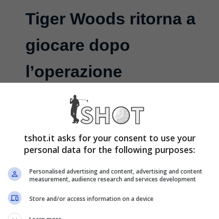
Tiger Woods ritorna a
giocare dopo
l’operazione
Giugno 5, 2008
Tiger Woods ha calpestato nuovamente
il prato di un campo da golf dopo lo stop
tshot.it asks for your consent to use your
personal data for the following purposes:
per l’operazione al ginocchio del 15 ...
Personalised advertising and content, advertising and content
measurement, audience research and services development
Leggi Tutto
Store and/or access information on a device