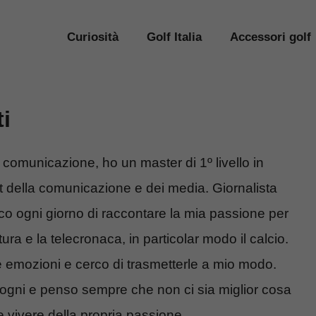
Curiosità
Golf Italia
Accessori golf
i
 comunicazione, ho un master di 1º livello in
ella comunicazione e dei media. Giornalista
co ogni giorno di raccontare la mia passione per
ttura e la telecronaca, in particolar modo il calcio.
le emozioni e cerco di trasmetterle a mio modo.
 sogni e penso sempre che non ci sia miglior cosa
e vivere della propria passione.