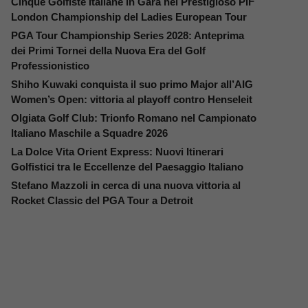
Cinque Golfiste Italiane in Gara nel Prestigioso PIF
London Championship del Ladies European Tour
PGA Tour Championship Series 2028: Anteprima
dei Primi Tornei della Nuova Era del Golf
Professionistico
Shiho Kuwaki conquista il suo primo Major all’AIG
Women’s Open: vittoria al playoff contro Henseleit
Olgiata Golf Club: Trionfo Romano nel Campionato
Italiano Maschile a Squadre 2026
La Dolce Vita Orient Express: Nuovi Itinerari
Golfistici tra le Eccellenze del Paesaggio Italiano
Stefano Mazzoli in cerca di una nuova vittoria al
Rocket Classic del PGA Tour a Detroit