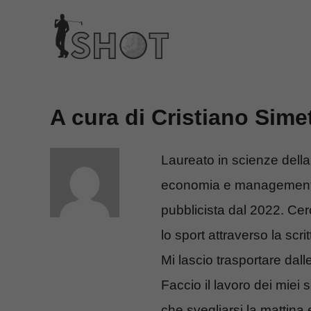
Vai
al
contenuto
A cura di Cristiano Simet
Laureato in scienze della
economia e management d
pubblicista dal 2022. Cer
lo sport attraverso la scri
Mi lascio trasportare dal
Faccio il lavoro dei miei
che svegliarsi la mattina 