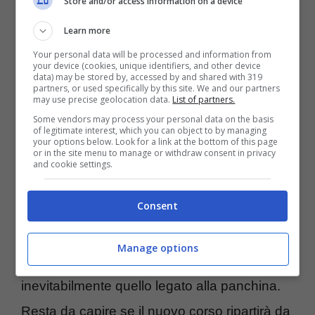
Store and/or access information on a device
La dirigenza nerazzurra vuole infatti
Learn more
interrompere definitivamente ogni legame
Your personal data will be processed and information from
con il passato recente e costruire una “nuova
your device (cookies, unique identifiers, and other device
data) may be stored by, accessed by and shared with 319
Dea”, ancora più competitiva e moderna. Un
partners, or used specifically by this site. We and our partners
may use precise geolocation data.
List of partners.
progetto che mette al centro idee, scouting
Some vendors may process your personal data on the basis
of legitimate interest, which you can object to by managing
internazionale e programmazione.
your options below. Look for a link at the bottom of this page
or in the site menu to manage or withdraw consent in privacy
and cookie settings.
Nodo allenatore: Palladino
Consent
resta in corsa
Manage options
Uno dei primi temi da affrontare sarà
inevitabilmente quello legato alla panchina.
Resta da capire se il nuovo corso ripartirà da