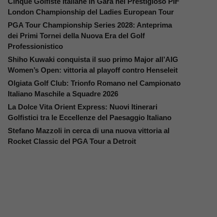
Cinque Golfiste Italiane in Gara nel Prestigioso PIF
London Championship del Ladies European Tour
PGA Tour Championship Series 2028: Anteprima
dei Primi Tornei della Nuova Era del Golf
Professionistico
Shiho Kuwaki conquista il suo primo Major all’AIG
Women’s Open: vittoria al playoff contro Henseleit
Olgiata Golf Club: Trionfo Romano nel Campionato
Italiano Maschile a Squadre 2026
La Dolce Vita Orient Express: Nuovi Itinerari
Golfistici tra le Eccellenze del Paesaggio Italiano
Stefano Mazzoli in cerca di una nuova vittoria al
Rocket Classic del PGA Tour a Detroit