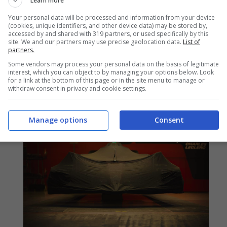
Learn more
Your personal data will be processed and information from your device
Ha del clamoroso la rivelazione delle
(cookies, unique identifiers, and other device data) may be stored by,
accessed by and shared with 319 partners, or used specifically by this
ultime ore. Riguarda uno dei personaggi
site. We and our partners may use precise geolocation data.
List of
partners.
più autorevoli del paddock, ecco chi 7
Some vendors may process your personal data on the basis of legitimate
interest, which you can object to by managing your options below. Look
titoli piloti, ...
for a link at the bottom of this page or in the site menu to manage or
withdraw consent in privacy and cookie settings.
Leggi Tutto
Manage options
Consent