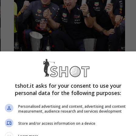
Via dalla Red Bull per
trasferirsi alla Ferrari,
tshot.it asks for your consent to use your
personal data for the following purposes:
esplode la bomba in
Personalised advertising and content, advertising and content
measurement, audience research and services development
Formula 1
Store and/or access information on a device
Novembre 17, 2023