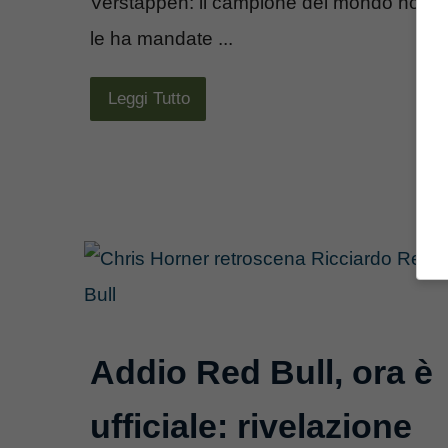
Verstappen: il campione del mondo non
le ha mandate ...
Leggi Tutto
Addio Red Bull, ora è
ufficiale: rivelazione