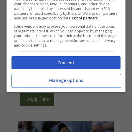
your device (cookies, unique identifiers, and other device
scandalo
data) may be stored by, accessed by and shared with 319
partners, or used specifically by this site. We and our partners
may use precise geolocation data.
List of partners.
Aprile 14, 2025
Some vendors may process your personal data on the basis
of legitimate interest, which you can object to by managing
your options below. Look for a link at the bottom of this page
E’ terminata ufficialmente l’Augusta
or in the site menu to manage or withdraw consent in privacy
and cookie settings.
Masters Open ma c’è grande
curiosità riguardo alcuni episodi in
Consent
queste ore. L’Augusta Masters Golf
Manage options
2025 è ...
Leggi Tutto