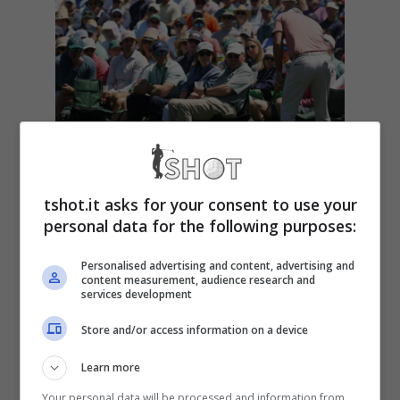
tshot.it asks for your consent to use your
personal data for the following purposes:
Caos all’Augusta
Personalised advertising and content, advertising and
Masters: rubati
content measurement, audience research and
services development
grandi cimeli,
Store and/or access information on a device
Learn more
esplode lo
Your personal data will be processed and information from