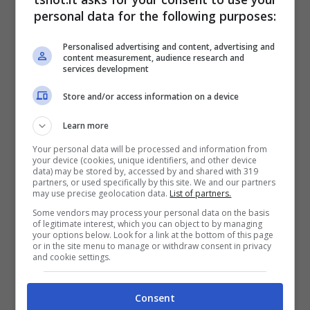
personal data for the following purposes:
Personalised advertising and content, advertising and
Dicembre 4, 2023
content measurement, audience research and
services development
Store and/or access information on a device
Learn more
Your personal data will be processed and information from
your device (cookies, unique identifiers, and other device
data) may be stored by, accessed by and shared with 319
partners, or used specifically by this site. We and our partners
may use precise geolocation data.
List of partners.
Some vendors may process your personal data on the basis
of legitimate interest, which you can object to by managing
your options below. Look for a link at the bottom of this page
Calcio
or in the site menu to manage or withdraw consent in privacy
and cookie settings.
Ok Ancelotti e Inter al
tappeto: colpo a zero
Consent