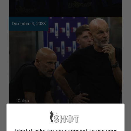
Dicembre 4, 2023
Calcio
È di nuovo bianconero:
30 milioni e addio Milan
tshot.it asks for your consent to use your